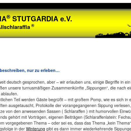
®
IA
STUTGARDIA e.V.
®
llschlaraffia
 beschreiben, nur zu erleben…
weit deutsch gesprochen, aber – wir erlauben uns, einige Begriffe in ein
ißen unsere turnusmäßigen Zusammenkünfte „Sippungen“, die nach 
) ablaufen.
mtlichen Teil werden Gäste begrüßt – mit großem Pomp, wie es sich in e
ften ausgetauscht, Protokolle der vorangegangenen Sippung verlesen,
ze von den anwesenden Sassen ( Schlaraffen ) mit humorvollen Einwü
ends gehört mit Vorträgen, eigenen Beiträgen (Schlaraffenlatein: Fech
em vorgegebenen Thema – oder sei es, dass das Thema „kein Thema“ 
sfolge in der
Winterung
gibt es dann immer wiederkehrende Sippungen