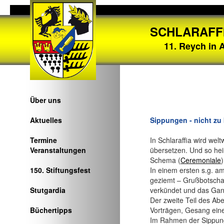
SCHLARAFF
11. Reych in A
Über uns
Aktuelles
Sippungen - nicht zu
Termine
In Schlaraffia wird welt
Veranstaltungen
übersetzen. Und so he
Schema (
Ceremoniale
150. Stiftungsfest
In einem ersten s.g. a
geziemt – Grußbotscha
Stutgardia
verkündet und das Gan
Der zweite Teil des Ab
Büchertipps
Vorträgen, Gesang ein
Im Rahmen der Sippung